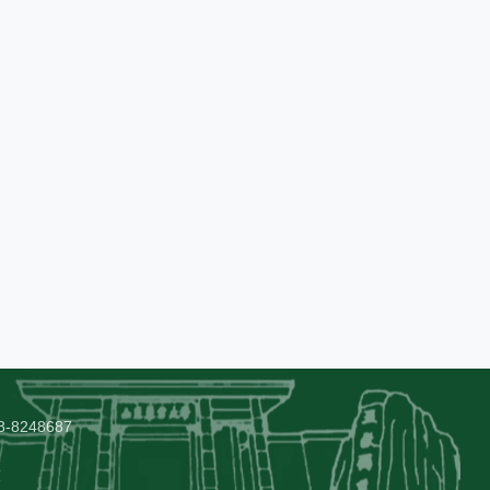
-8248687
技