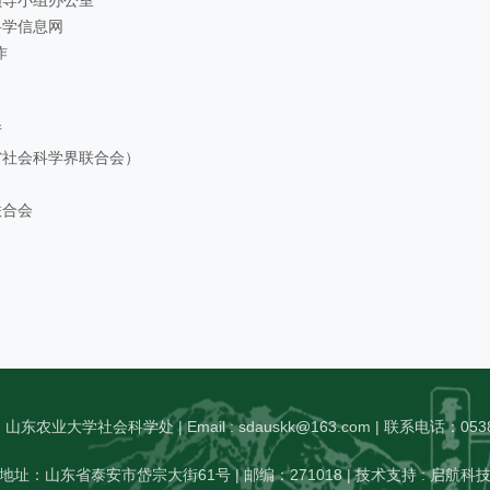
领导小组办公室
科学信息网
作
厅
省社会科学界联合会）
联合会
农业大学社会科学处 | Email : sdauskk@163.com | 联系电话：0538
地址：山东省泰安市岱宗大街61号 | 邮编：271018 | 技术支持 : 启航科