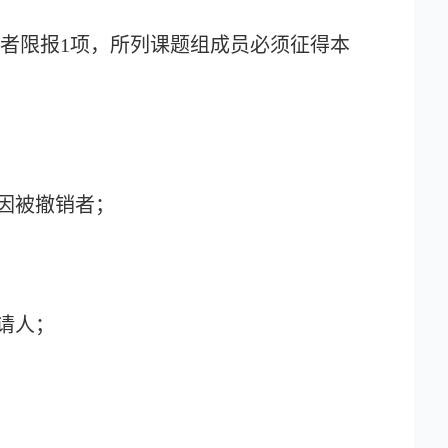
请者限报
1
项，所列课题组成员必须征得本
因被撤销者；
请人；