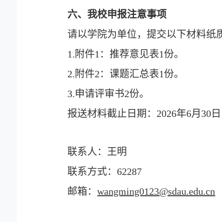
六、我校申报注意事项
请以学院为单位，提交以下材料纸
1.
附件
1
：推荐意见表
1
份。
2.
附件
2
：课题汇总表
1
份。
3.
申请评审书
2
份。
报送材料截止日期：
2026
年
6
月
30
日
联系人：王明
联系方式：
62287
邮箱：
wangming0123@sdau.edu.cn