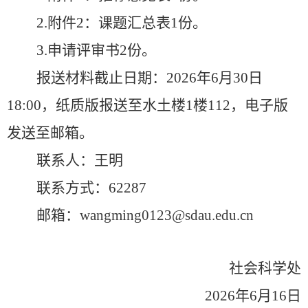
2.
附件
2
：课题汇总表
1
份。
3.
申请评审书
2
份。
报送材料截止日期：
2026
年
6
月
30
日
18:00
，纸质版报送至水土楼
1
楼
112
，电子版
发送至邮箱。
联系人：王明
联系方式：
62287
邮箱：
wangming0123@sdau.edu.cn
社会科学处
2026
年
6
月
16
日