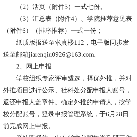
（
2）活页（附件3）一式
七份
。
（
3）汇总表（附件4）、学院推荐意见表
（附件6）（排序推荐）一式一份；
纸质版报送至
求真楼
112，电子版同步发
送至邮箱
jiarenqiu0926@163.com。
2、网上申报
学校组织专家评审遴选，择优外推，并对
外推项目进行公示。
社科
处分配申报人账号，
返还申报人盖章件。确定外推的申请人，按学
校分配账号，登录申报管理系统，于
6
月
28
日
前完成网上申报。